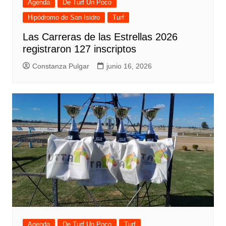
Agenda
De Turf Un Poco
Hipódromo de San Isidro
Turf
Las Carreras de las Estrellas 2026
registraron 127 inscriptos
Constanza Pulgar
junio 16, 2026
Agenda
De Turf Un Poco
Turf