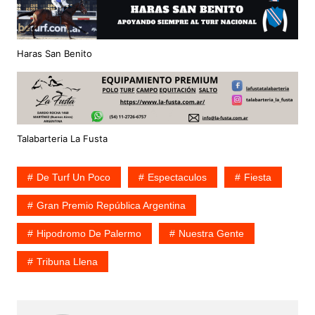
Haras San Benito
Talabarteria La Fusta
De Turf Un Poco
Espectaculos
Fiesta
Gran Premio República Argentina
Hipodromo De Palermo
Nuestra Gente
Tribuna Llena