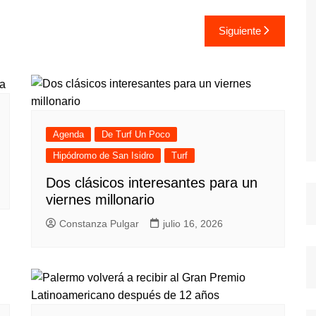
Siguiente
Agenda
De Turf Un Poco
Hipódromo de San Isidro
Turf
Dos clásicos interesantes para un
viernes millonario
Constanza Pulgar
julio 16, 2026