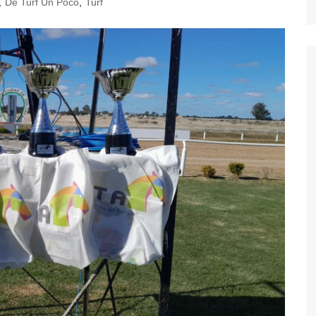
,
De Turf Un Poco
,
Turf