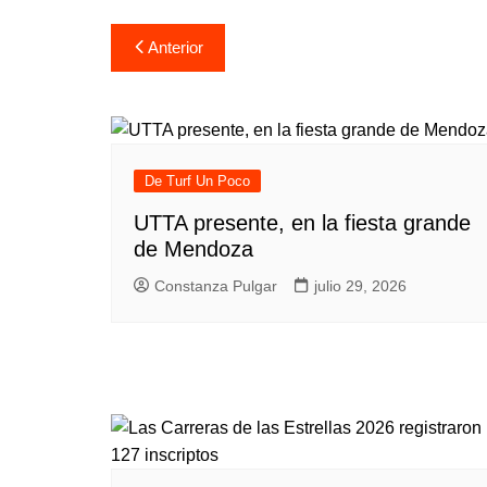
Navegación
Anterior
de
entradas
De Turf Un Poco
UTTA presente, en la fiesta grande
de Mendoza
Constanza Pulgar
julio 29, 2026