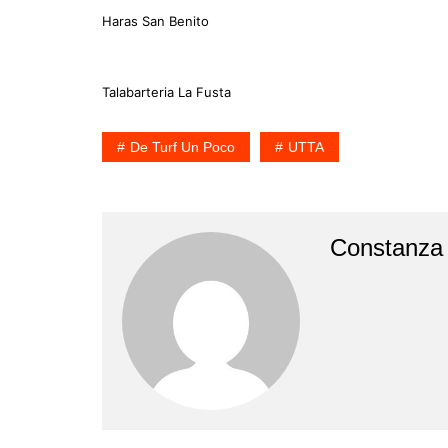
Haras San Benito
Talabarteria La Fusta
De Turf Un Poco
UTTA
Constanza 